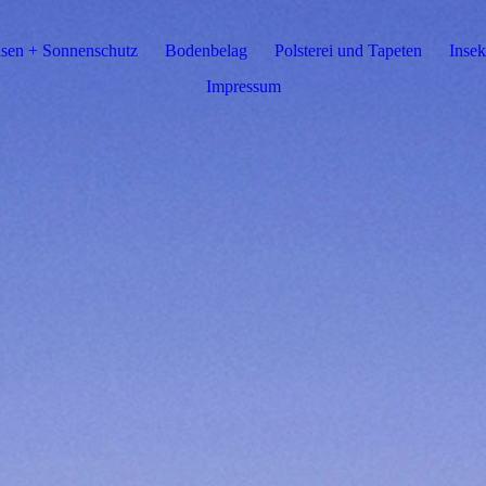
sen + Sonnenschutz
Bodenbelag
Polsterei und Tapeten
Insek
Impressum