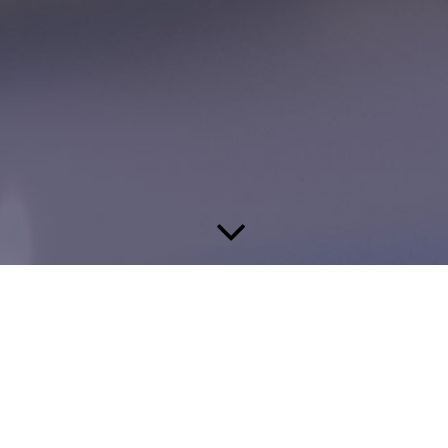
eine Gardinennäherei. Lange
das Geschäft aus und wurde für