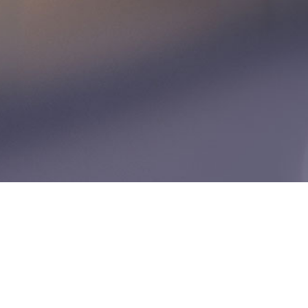
ÜBER UNS
Gegründet wurde unser Unternehmen 1928 als kl
Jahre baute die Familie Staub in 2 Generationen 