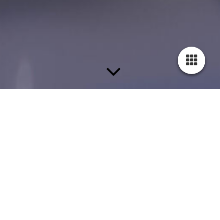
Polsterei und Tapeten
Wir fertigen sowohl Hussen für Stühle an, als auch
Komplettpolsterungen Ihres Sofas, Eckbänke oder anderer
Sitzmöbel. Hierzu wenden wir sowohl traditionelle, wie auch
moderne Polstertechniken an.Die große Auswahl an
polsterfähigen Stoffen bietet Ihnen unzählige Möglichkeiten Ihr
Sitzmöbel in einem neuen Licht erscheinen zu lassen.