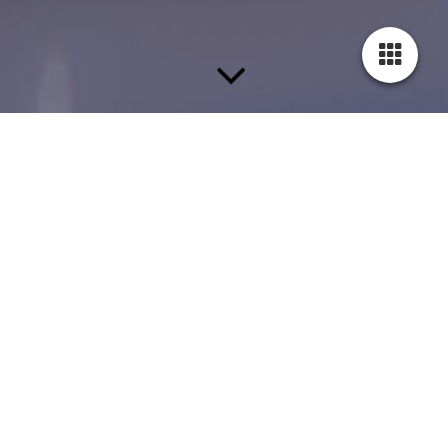
Insektenschutz von Neher
Eine gute Sache, wenn Sie vom Fachmann passend zu Ihren
Fenstern oder Türen angefertigt wird. Wir vertrauen hierbei auf
die bewährten Lösungen von Neher, dem wohl führenden
Unternehmen, wenn es um gute Insektenschutzlösungen geht.
Ob Fensterrahmen, Türen, Rollos oder
Lichtschachtabdeckungen, wir kommen zu Ihnen ausmessen
und bestellen dann die Millimenteranfertigungen im Werk,
damit eine hohe Dichtigkeit erzeilt wird und Sie möglichst
ungestört von Insekten in Ihrem Zuhause sich wohlfühlen.