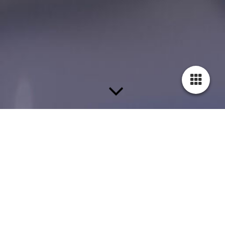
KONTAKT
Staub Raumausstattung Volk GbR
Frankfurter Str. 66
63263 Neu-Isenburg